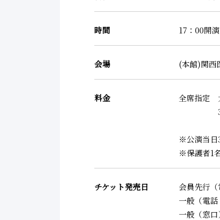
時間
17：00開
会場
(本館)関西
料金
全席指定 大
3歳以上小
※公演当日
※保護者1
チケット発売日
会員先行（電
一般（電話・
一般（窓口）