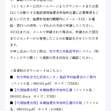
（１）センター公式ホームページよりダウンロードまたは窓
口にてお配りする施設使用抽選会参加申込書に必要事項をご
記入いただき、抽選参加受付期間内にメール・FAX・お電
話・窓口への持参、いずれかの方法で申請してください。
※FAXまたは、メールで申請された場合は、申請された翌日
までにセンターから受理したことのお電話をさせていただき
ます。
※申し込みいただく際は、
枚方市公共施設予約システム
（別
ウィンドウで開く）で最新の空き状況をご確認ください。
＜各資料のダウンロードはこちら＞
■
枚方市総合文化芸術センター 施設予約抽選会のご案内
（ファイル名：080101.pdf サイズ：725KB）
■
【代理抽選会用】本館抽選会参加申込書
（ファイル名：
080102.docx サイズ：37KB）
■
【代理抽選会用】本館抽選会参加申込書PDF版
（ファイル
名：080103.pdf サイズ：634KB）