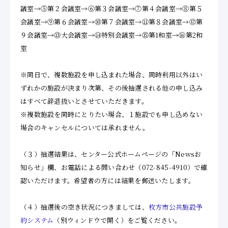
議室→⑤第２会議室→⑥第３会議室→⑦第４会議室→⑧第５
会議室→⑨第６会議室→⑩第７会議室→⑪第８会議室→⑫第
９会議室→⑬大会議室→⑭特別会議室→⑮第1和室→⑯第2和
室
※同日で、複数施設を申し込まれた場合、同時利用以外はい
ずれかの施設が決まり次第、その後抽選される他の申し込み
はすべて辞退扱いとさせていただきます。
※複数施設を同時にとりたい場合、１施設でも申し込めない
場合のキャンセルについては承れません。
（３）抽選結果は、センター公式ホームページの「Newsお
知らせ」欄、お電話による問い合わせ（072-845-4910）で確
認いただけます。希望者の方には結果を郵送いたします。
（４）抽選後の空き状況につきましては、
枚方市公共施設予
約システム
（別ウィンドウで開く）をご覧ください。