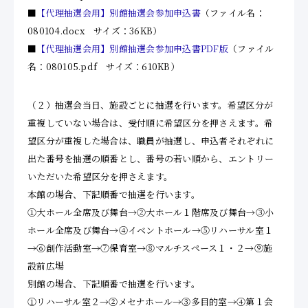
■
【代理抽選会用】別館抽選会参加申込書
（ファイル名：
080104.docx サイズ：36KB）
■
【代理抽選会用】別館抽選会参加申込書PDF版
（ファイル
名：080105.pdf サイズ：610KB）
（２）抽選会当日、施設ごとに抽選を行います。希望区分が
重複していない場合は、受付順に希望区分を押さえます。希
望区分が重複した場合は、職員が抽選し、申込者それぞれに
出た番号を抽選の順番とし、番号の若い順から、エントリー
いただいた希望区分を押さえます。
本館の場合、下記順番で抽選を行います。
①大ホール全席及び舞台→②大ホール１階席及び舞台→③小
ホール全席及び舞台→④イベントホール→⑤リハーサル室１
→⑥創作活動室→⑦保育室→⑧マルチスペース１・２→⑨施
設前広場
別館の場合、下記順番で抽選を行います。
①リハーサル室２→②メセナホール→③多目的室→④第１会