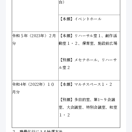
台）
【本館】イベントホール
令和５年（2023年）２月
【本館】リハーサル室１、創作活
分
動室１・２、
保育室、
施設前広場
【別館】メセナホール、リハーサ
ル室２
令和4年（2022年）１０
【本館】マルチスペース１・２
月分
【別館】多目的室、第1～９会議
室、大会議室、特別会議室、和室
１・２
２．職員代行による抽選方法