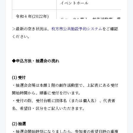
イベントホール
令和４年(2022年)
リハーサル室１、創作活動室、保育室、
７月分
メセナホール、リハーサル室２
＞最新の空き状況は、
枚方市公共施設予約システム
をご確認
ください。
令和４年(2022年)
マルチスペース１、２
３月分
令和４年(2022年)
◆
申込方法・抽選会の流れ
美術ギャラリーの全部
８・９・10・11月分
(1)
受付
・抽選会会場は本館１階の創作活動室で、上記表にある受付
開始時間から、順番に受付を行います。
・受付の際、受付台帳に団体名（または個人名） 、代表者
名、希望日・区分をご記入いただきます。
(2)
抽選
・抽選会開始時刻になりましたら、参加者の希望日時の重複