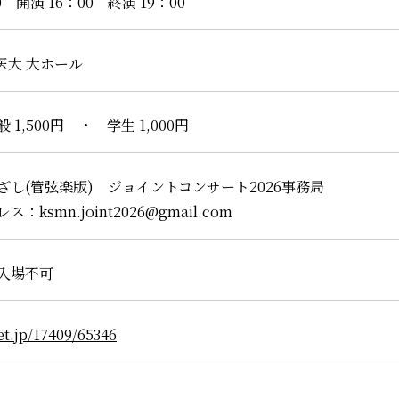
0 開演 16：00 終演 19：00
医大 大ホール
1,500円 ・ 学生 1,000円
ざし(管弦楽版) ジョイントコンサート2026事務局
：ksmn.joint2026@gmail.com
入場不可
ket.jp/17409/65346