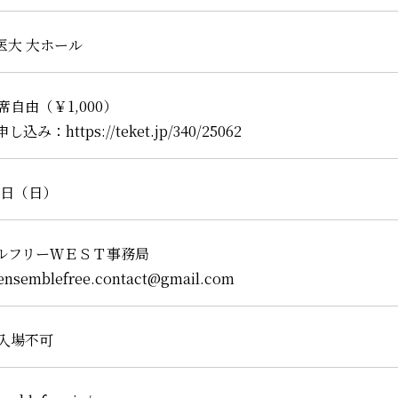
医大 大ホール
自由（￥1,000）
み：https://teket.jp/340/25062
月3日（日）
ルフリーＷＥＳＴ事務局
emblefree.contact@gmail.com
入場不可