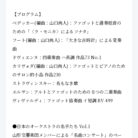
【プログラム】
べデッカー(編曲：山口尚人)：ファゴットと通奏低音の
ための「〈ラ・モニカ〉によるソナタ」
フート(編曲：山口尚人)：「大きな古時計」による変奏
曲
ドヴィエンヌ：四重奏曲 ハ長調 作品73 No.1
カリヴォダ(編曲：山口尚人)：ファゴットとピアノのため
のサロン的小品 作品230
ストラヴィンスキー：名もなき歌
エルサン：アルトとファゴットのための８つの二重奏曲
ヴィヴァルディ：ファゴット協奏曲 イ短調 RV 499
●
日本のオーケストラの名手たち Vol.1
山形交響楽団メンバーによる「名曲コンサート」
のペー